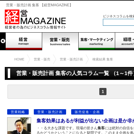
営業・販売計画 集客 【経営MAGAZINE】
ビジネスコラムを検
HOME
営業・販売
営業・販売計画
検索結果 集客
営業・販売計画 集客の人気コラム一覧 （1～1件
1
営業戦略
営業・販売計画
販売促進・企画
集客効果はあるが利益が出ない企画は是か非
・・る大きな課題です。現場の皆さん
集客
には絶対の自信を
るかどうかということになると疑問です。このまま企画を進