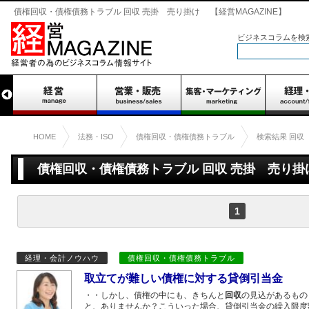
債権回収・債権債務トラブル 回収 売掛 売り掛け 【経営MAGAZINE】
ビジネスコラムを検
HOME
法務・ISO
債権回収・債権債務トラブル
検索結果 回収
債権回収・債権債務トラブル 回収 売掛 売り掛
1件）1件
1
経理・会計ノウハウ
債権回収・債権債務トラブル
取立てが難しい債権に対する貸倒引当金
・・しかし、債権の中にも、きちんと
回収
の見込があるもの
と、ありませんか？こういった場合、貸倒引当金の繰入限度