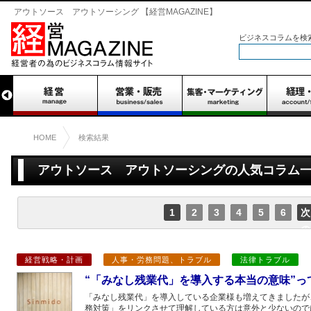
アウトソース アウトソーシング 【経営MAGAZINE】
ビジネスコラムを検
HOME
検索結果
アウトソース アウトソーシングの人気コラム一覧 
1
2
3
4
5
6
次
の
ペ
経営戦略・計画
人事・労務問題、トラブル
法律トラブル
ー
ジ
“「みなし残業代」を導入する本当の意味”っ
「みなし残業代」を導入している企業様も増えてきましたが
務対策」をリンクさせて理解している方は意外と少ないので