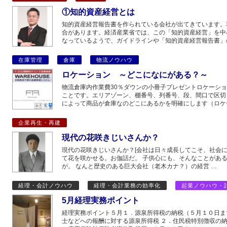
①知的資産経営とは
知的資産経営報告書を作られている会社が出てきています。
合があります。経済産業省では、この「知的資産経営」を中
なっているようで、ガイドラインや「知的資産経営報告書」
在庫管理
倉庫
物流ノウハウ
ロケーション ～どこになにがある？～
物流倉庫内作業費30％ダウンの小冊子プレゼントロケーシ
ことです。エリアゾーン、棚番号、列番号、段、間口で区切
によって商品が倉庫なのどこにあるかを明確にします（ロケ
企業再生・再建
現代の花咲きじいさんか？
現代の花咲きじいさんか？[会社は日々成長してこそ、社会に
て花を咲かせる。お伽話だ。 子供心にも、そんなことがあ
が。 なんと歴史のある巨大会社（老木カナ？）の経営 …
経理・会計ノウハウ
経理・会計業務の効率化
起業ノウハウ・
5月経理実務ポイント
経理実務ポイント５月１．源泉所得税の納税（５月１０日ま
士などへの報酬に対する源泉所得税 ２．住民税特別徴収の納