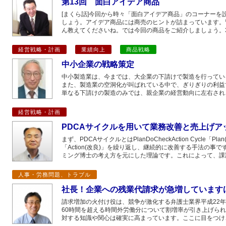
第13回 面白アイデア商品
[まくら話]今回から時々「面白アイデア商品」のコーナーを
しょう。アイデア商品には商売のヒントが詰まっています。
ん教えてくださいね。では今回の商品をご紹介しましょう。3
経営戦略・計画
業績向上
商品戦略
中小企業の戦略策定
中小製造業は、今までは、大企業の下請けで製造を行ってい
また、製造業の空洞化が叫ばれている中で、ぎりぎりの利益
単なる下請けの製造のみでは、親企業の経営動向に左右され
経営戦略・計画
PDCAサイクルを用いて業務改善と売上げア
まず、PDCAサイクルとはPlanDoCheckAction Cycle「Pl
「Action(改良)」を繰り返し、継続的に改善する手法の
ミング博士の考え方を元にした理論です。これによって、課
人事・労務問題、トラブル
社長！企業への残業代請求が急増しています
請求増加の火付け役は、競争が激化する弁護士業界平成22年
60時間を超える時間外労働分について割増率が引き上げら
対する知識や関心は確実に高まっています。ここに目をつけ