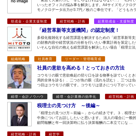
「緊急で大量のコピーをとらなければならない…」「社内で
いったオフィスの悩み事を解決します。A4サイズモノクロデー
モノクロデータ出力が3.7円／枚のご奉仕です。「どうもカラ
助成金・企業支援制度
経営戦略・計画
起業助成金・支援制度
「経営革新等支援機関」の認定制度！
多様化複雑化する経営課題を解決するための「経営革新等支
の財務内容や経営状況の分析を行いたい事業計画を策定した
いそんな自社の抱える経営課題を解決したい場合「税理士法
組織戦略
社員教育
リーダー・管理職育成
社員の意欲を高める！とっておきの方法
コウモリの眼で意欲喚起の切り口を診る物事を診ていくとき
局的全体を診る）、二つが魚の眼（流れを読む）、三つは虫
つ目はコウモリの眼です。コウモリは逆さにつり下がってい
経理・会計ノウハウ
経理・会計業務の効率化
経営戦略・計画
税理士の見つけ方 ～後編～
「税理士の見つけ方～前編～」からの続きです。３．税理士
中身についてお話ししたいと思います。 法人の場合に一般
顧問報酬と年一回決算時に払う決算報酬の二本立てにな …
経営戦略・計画
経営学