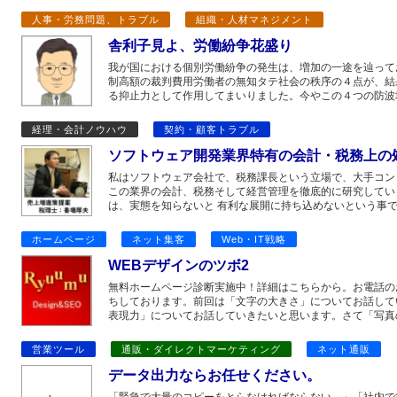
人事・労務問題、トラブル
組織・人材マネジメント
舎利子見よ、労働紛争花盛り
我が国における個別労働紛争の発生は、増加の一途を辿って
制高額の裁判費用労働者の無知タテ社会の秩序の４点が、結
る抑止力として作用してまいりました。今やこの４つの防波
経理・会計ノウハウ
契約・顧客トラブル
ソフトウェア開発業界特有の会計・税務上の
私はソフトウェア会社で、税務課長という立場で、大手コン
この業界の会計、税務そして経営管理を徹底的に研究してい
は、実態を知らないと 有利な展開に持ち込めないという事で
ホームページ
ネット集客
Web・IT戦略
WEBデザインのツボ2
無料ホームページ診断実施中！詳細はこちらから。お電話のお問
ちしております。前回は「文字の大きさ」についてお話して
表現力」についてお話していきたいと思います。さて「写真
営業ツール
通販・ダイレクトマーケティング
ネット通販
データ出力ならお任せください。