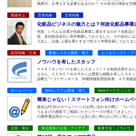
残業代」を導入する必要があるのか？ その本当の理由を労務
業績向上
営業戦略
営業戦略
化粧品ビジネスの魅力とは？何故化粧品事業
何故、いろんな企業が化粧品事業に進出するのか？化粧品ビ
前、某化粧品会社に長年勤務しておりました。その会社には
入社し、以後､上場を果たすまで約３１年間在籍しておりまし
経営戦略・計画
業務システム開発・導入
ビジネスソフト・ア
ノウハウを有したスタッフ
ＰＡＲＴⅢノウハウを有したスタッフＩＴを有効活用するた
ません。ＣＣＮＥＴＷＯＲＫには豊富な経験を有したスタッ
診断士”Ｔコーディネータ、特種情報処理技術者〉ＡＰ資格認
ホームページ
Webシステム開発・導入
Webマーケティング
簡単じゃない！スマートフォン向けホームペ
最近はPC向けホームページのお問い合わせの際に「ついで
うおまけの感覚でご相談いただくケースが増えてきました。
の携帯電話用ホームページは見た目に明らかにPCと同じよう
広告・宣伝
商品開発の企画・アイデア
集客方法・ノウハウ