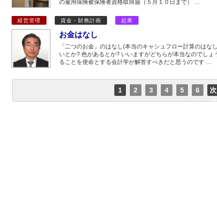
の雇用保険被保険者資格取得届（５月１０日まで） …
経営管理
資金・財務計画
起業
お金はなし
「二つのお金」のはなし(本当のキャシュフロー計算のはな
いとか? 色があるとか? いいますがどちらが本当なのでしょ
ることを使命とする会計学が解答すべきだと思うのです …
1
2
3
4
5
6
次
の
ペ
ー
ジ