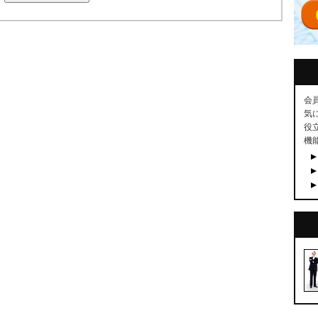
会
気
役
機