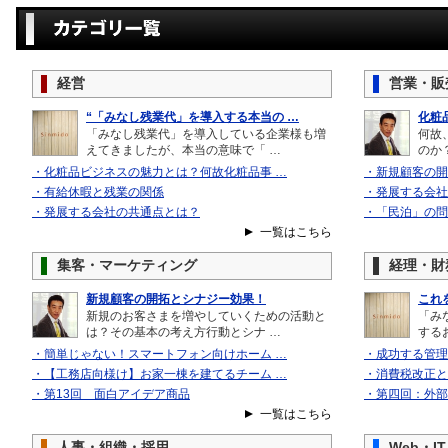
経営
営業・販
“「みなし残業代」を導入する本当の …
化粧
「みなし残業代」を導入している企業様も増
何故
えてきましたが、本当の意味で「 …
のか
・化粧品ビジネスの魅力とは？何故化粧品事 …
・新規顧客の開
・有給休暇と残業の関係
・発展する会社
・発展する会社の共通点とは？
・「民泊」の問
一覧はこちら
集客・マーケティング
経理・財
新規顧客の開拓とシナジー効果！
これ
新規のお客さまを増やしていくための活動と
「み
は？その基本の考え方行動とシナ …
する
・簡単じゃない！スマートフォン向けホーム …
・成功する管理
・【工務店向様け】お家一棟を建てるチーム …
・消費税改正と
・第13回 面白アイデア商品
・第四回：外部
一覧はこちら
人事・組織・採用
Web・IT