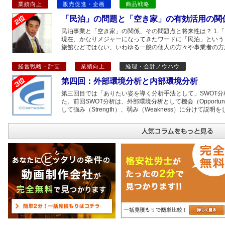
業績向上
販売促進・企画
商品戦略
「民泊」の問題と「空き家」の有効活用の関
民泊事業と「空き家」の関係、その問題点と将来性は？ 1.
現在、かなりメジャーになってきたワードに「民泊」という
旅館などではない、いわゆる一般の個人の方々や事業者の方
経営戦略・計画
業績向上
経理・会計ノウハウ
第四回：外部環境分析と内部環境分析
第三回目では「ありたい姿を導く分析手法として」SWOT分
た。前回SWOT分析は、外部環境分析として機会（Opportuni
して強み（Strength）、弱み（Weakness）に分けて説