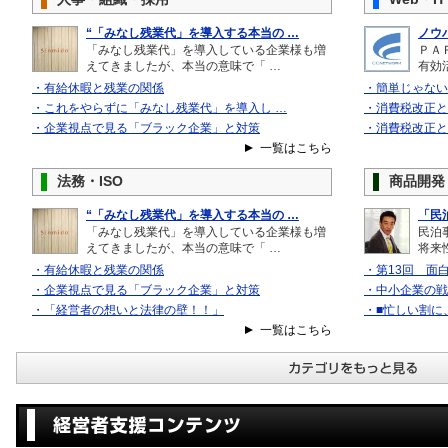
“「みなし残業代」を導入する本当の …
ノウ
「みなし残業代」を導入している企業様も増
ＰＡ
えてきましたが、本当の意味で「 …
有効
・有給休暇と残業の関係
・簡単じゃない
・これをやらずに「みなし残業代」を導入し …
・消費税改正と
・企業視点で見る「ブラック企業」と対策
・消費税改正と
一覧はこちら
法務・ISO
商品開発
“「みなし残業代」を導入する本当の …
「民
「みなし残業代」を導入している企業様も増
民泊
えてきましたが、本当の意味で「 …
将来性
・有給休暇と残業の関係
・第13回 面
・企業視点で見る「ブラック企業」と対策
・中小企業の戦
・「経営者の想いと法律の壁！！」
・■忙しい割に
一覧はこちら