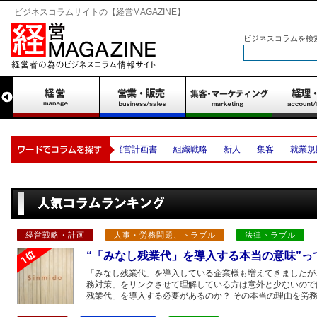
ビジネスコラムサイトの【経営MAGAZINE】
ビジネスコラムを検
経営計画書
組織戦略
新人
集客
就業規則
度
経営戦略・計画
人事・労務問題、トラブル
法律トラブル
“「みなし残業代」を導入する本当の意味”っ
「みなし残業代」を導入している企業様も増えてきましたが
務対策」をリンクさせて理解している方は意外と少ないので
残業代」を導入する必要があるのか？ その本当の理由を労務