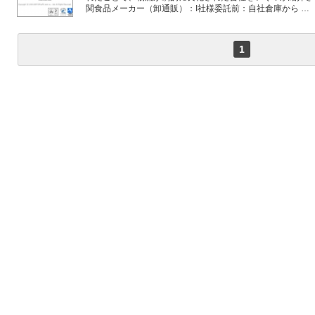
関食品メーカー（卸通販）：I社様委託前：自社倉庫から …
1