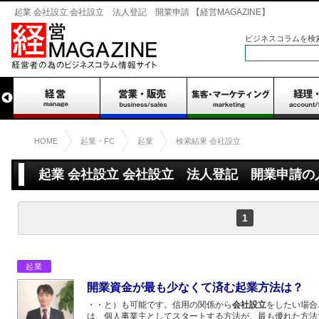
起業 会社設立 会社設立 法人登記 開業申請 【経営MAGAZINE】
ビジネスコラムを検
HOME
起業・FC
起業
検索結果 会社設立
起業 会社設立 会社設立 法人登記 開業申請の人
件
1
起業
開業資金が最も少なくて済む起業方法は？
・・と）も可能です。信用の関係から
会社設立
をしたい場合
は、個人事業主としてスタートする方法が、最も優れた方法