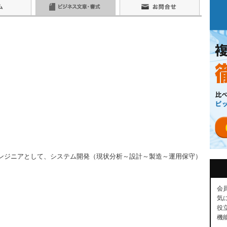
エンジニアとして、システム開発（現状分析～設計～製造～運用保守）
会
気
役
機