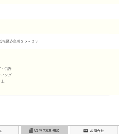
若松区赤島町２５－２３
事・労務
ティング
向上