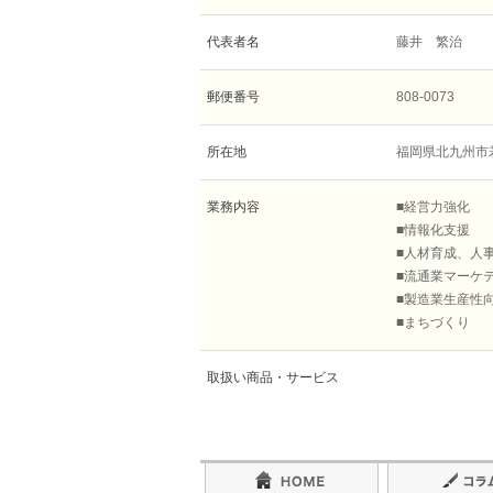
代表者名
藤井 繁治
郵便番号
808-0073
所在地
福岡県北九州市
業務内容
■経営力強化
■情報化支援
■人材育成、人
■流通業マーケ
■製造業生産性
■まちづくり
取扱い商品・サービス