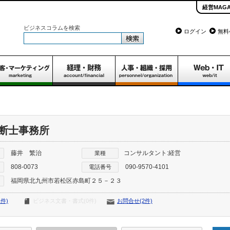
経営MAGA
ビジネスコラムを検索
ログイン
無料
断士事務所
藤井 繁治
コンサルタント:経営
業種
808-0073
090-9570-4101
電話番号
福岡県北九州市若松区赤島町２５－２３
件)
ビジネス文書・書式(0件)
お問合せ(2件)