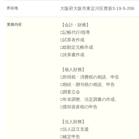
所在地
大阪府大阪市東淀川区豊新3-19-9-206
業務内容
【会計・財務】
□記帳代行/指導
□試算表作成
□総勘定元帳作成
□決算書作成
【個人財務】
□所得税・消費税の相談、申告
□相続・贈与税の相談、申告
□調査立会
□年末調整、法定調書の作成、
□償却資産税の申告
【法人財務】
□法人設立支援
□確定申告