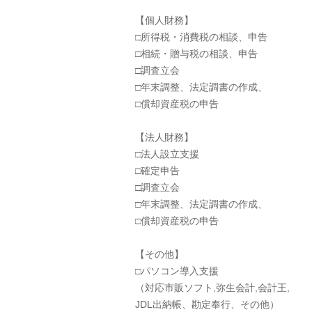
【個人財務】
□所得税・消費税の相談、申告
□相続・贈与税の相談、申告
□調査立会
□年末調整、法定調書の作成、
□償却資産税の申告
【法人財務】
□法人設立支援
□確定申告
□調査立会
□年末調整、法定調書の作成、
□償却資産税の申告
【その他】
□パソコン導入支援
（対応市販ソフト,弥生会計,会計王,
JDL出納帳、勘定奉行、その他）