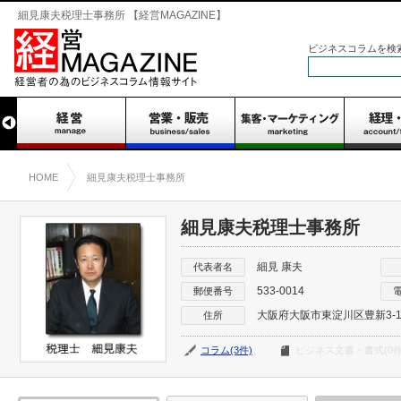
細見康夫税理士事務所 【経営MAGAZINE】
ビジネスコラムを検
HOME
細見康夫税理士事務所
細見康夫税理士事務所
細見 康夫
代表者名
533-0014
郵便番号
大阪府大阪市東淀川区豊新3-19-
住所
コラム(3件)
ビジネス文書・書式(0件