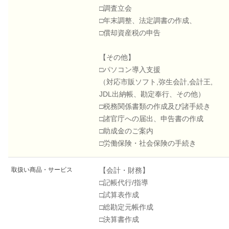
□調査立会
□年末調整、法定調書の作成、
□償却資産税の申告
【その他】
□パソコン導入支援
（対応市販ソフト,弥生会計,会計王,
JDL出納帳、勘定奉行、その他）
□税務関係書類の作成及び諸手続き
□諸官庁への届出、申告書の作成
□助成金のご案内
□労働保険・社会保険の手続き
取扱い商品・サービス
【会計・財務】
□記帳代行/指導
□試算表作成
□総勘定元帳作成
□決算書作成