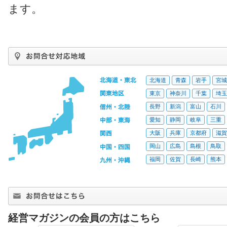
ます。
北海道
青森
岩手
宮城
東京
神奈川
千葉
埼玉
長野
新潟
富山
石川
愛知
静岡
岐阜
三重
大阪
兵庫
京都府
滋賀
岡山
広島
島根
鳥取
福岡
佐賀
長崎
熊本
経営マガジンの会員の方はこちら