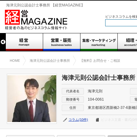
海津元則公認会計士事務所 【経営MAGAZINE】
ビジネスコラムを検
HOME
海津元則公認会計士事務所
【無料】お問合せ・ご相談
海津元則公認会計士事務所
海津元則
代表者名
104-0061
郵便番号
東京都港区西新橋2-37-6新
住所
コラム(10件)
ビジネス文書・書式(0件