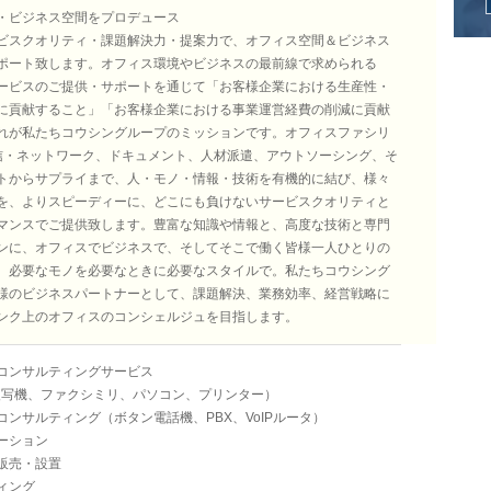
・ビジネス空間をプロデュース
ビスクオリティ・課題解決力・提案力で、オフィス空間＆ビジネス
ポート致します。オフィス環境やビジネスの最前線で求められる
ービスのご提供・サポートを通じて「お客様企業における生産性・
に貢献すること」「お客様企業における事業運営経費の削減に貢献
れが私たちコウシングループのミッションです。オフィスファシリ
通信・ネットワーク、ドキュメント、人材派遣、アウトソーシング、そ
トからサプライまで、人・モノ・情報・技術を有機的に結び、様々
を、よりスピーディーに、どこにも負けないサービスクオリティと
マンスでご提供致します。豊富な知識や情報と、高度な技術と専門
ンに、オフィスでビジネスで、そしてそこで働く皆様一人ひとりの
、必要なモノを必要なときに必要なスタイルで。私たちコウシング
様のビジネスパートナーとして、課題解決、業務効率、経営戦略に
ンク上のオフィスのコンシェルジュを目指します。
コンサルティングサービス
複写機、ファクシミリ、パソコン、プリンター）
ンサルティング（ボタン電話機、PBX、VoIPルータ）
ーション
販売・設置
ィング