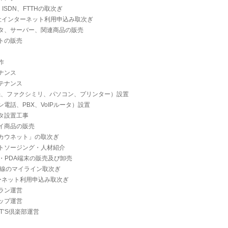
ISDN、FTTHの取次ぎ
各社インターネット利用申込み取次ぎ
タ、サーバー、関連商品の販売
トの販売
作
ナンス
テナンス
機、ファクシミリ、パソコン、プリンター）設置
電話、PBX、VoIPルータ）設置
ータ設置工事
イ商品の販売
カウネット」の取次ぎ
トソージング・人材紹介
・PDA端末の販売及び卸売
回線のマイライン取次ぎ
ターネット利用申込み取次ぎ
ラン運営
ップ運営
T’S倶楽部運営