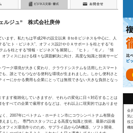
ェルジュ” 株式会社庚伸
います。私たちは平成2年の設立以来 ＢtoＢビジネスを中心に、人
る“ヒト・ビジネス”、オフィス設計やＯＡサポートを柱とする“モ
テムを柱とする“情報・ビジネス”を展開し、「ヒト」「モノ」「情
、オフィスにおける様々な課題解決に向け、高度な知識と技術サービ
。
トワーク環境が大きく変わり、クラウドシステムを活用したスマート
でも、誰とでもつながる便利な環境が生まれました。しかし便利さと
ティーにかかる費用も企業にとっては無視できない大きな負担となっ
もますます複雑化していきますが、それらの変化に日々対応することは
術者をすべての企業で雇用するなどは、それ以上に現実的ではありませ
会
く、2007年にベトナム・ホーチミン市にコウシンベトナム有限会
気
整えました。 専門のスタッフによる高度な知識と技術、最新の設備
役
るオフィス環境作りのため、サプライ品からOA機器、ソフト開発、
機