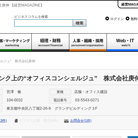
経営MAGA
伸 【経営MAGAZINE】
ビジネスコラムを検索
ログイン
無料
ルジュ” 株式会社庚伸
ンク上の“オフィスコンシェルジュ” 株式会社庚
宮澤 敏
店舗・オフィス建設
業種
104-0032
03-5543-0271
電話番号
東京都中央区八丁堀2-26-9 グランデビルディング３F
3件)
ビジネス文書・書式(0件)
お問合せ(1件)