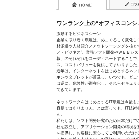
ワンランク上の“オフィスコンシ
激動するビジネスシーン
企業を取り巻く環境は、めまぐるしく変化して
材派遣や人材紹介／アウトソーシングを柱とす
ノ・ビジネス”、業務ソフト開発やＷＥＢシス
報」のそれぞれをコーディネートすることで
ス、コストバリューを提供してまいりました
近年は、インターネットをはじめとするネッ
ホンやタブレットが普及し、いつでも、どこ
は逆に、危険性が顕在化し、それらセキュリ
てきています。
ネットワークをはじめとするIT環境は今後
容易ではありません。とは言っても、IT技
ん。
私たちは、ソフト開発研究のため日本だけでな
社を設立し、アプリケーション開発の環境を
を提供し、お客様に安心してご利用いただけ