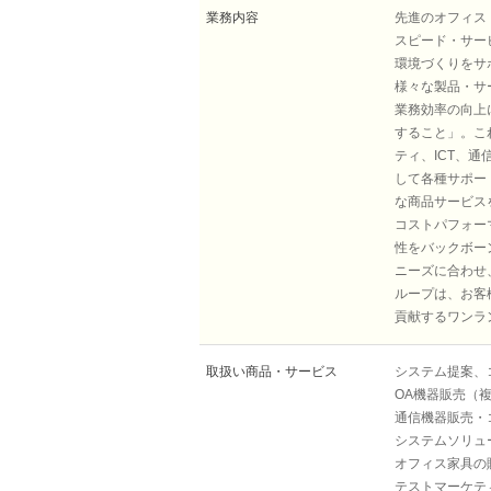
業務内容
先進のオフィス
スピード・サー
環境づくりをサ
様々な製品・サ
業務効率の向上
すること」。こ
ティ、ICT、
して各種サポー
な商品サービス
コストパフォー
性をバックボー
ニーズに合わせ
ループは、お客
貢献するワンラ
取扱い商品・サービス
システム提案、
OA機器販売（
通信機器販売・コ
システムソリュ
オフィス家具の
テストマーケテ