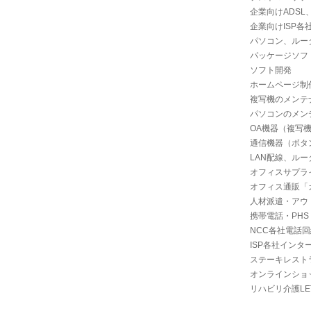
企業向けADSL、
企業向けISP
パソコン、ルー
パッケージソフ
ソフト開発
ホームページ制
複写機のメンテ
パソコンのメン
OA機器（複写
通信機器（ボタン
LAN配線、ル
オフィスサプラ
オフィス通販「
人材派遣・アウ
携帯電話・PHS
NCC各社電話
ISP各社イン
ステーキレスト
オンラインショ
リハビリ介護LE