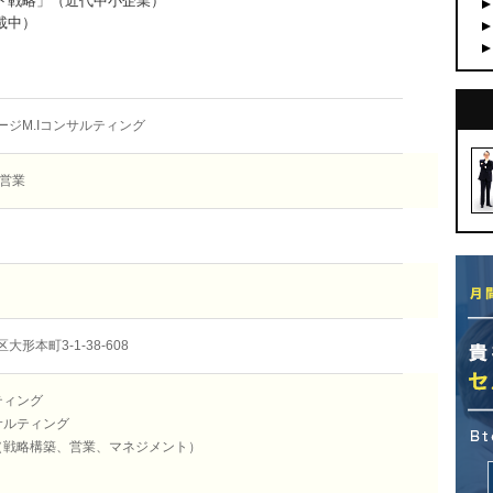
ト戦略」（近代中小企業）
載中）
ジM.Iコンサルティング
:営業
形本町3-1-38-608
ティング
サルティング
（戦略構築、営業、マネジメント）