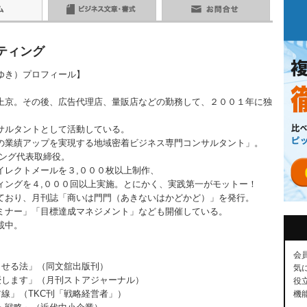
ティング
ゆき）プロフィール】
上京。その後、広告代理店、量販店などの勤務して、２００１年に独
サルタントとして活動している。
の業績アップを実現する地域密着ビジネス専門コンサルタント」。
ィング代表取締役。
イレクトメールを３,０００枚以上制作、
ィングを４,０００回以上実施。とにかく、実践第一がモットー！
ており、月刊誌「商いは門門（あきないはかどかど）」を発行。
ミナー」「目標達成マネジメント」なども開催している。
載中。
会
させる法」（同文舘出版刊）
気
授します」（月刊ストアジャーナル）
役
前線」（TKC刊「戦略経営者」）
機