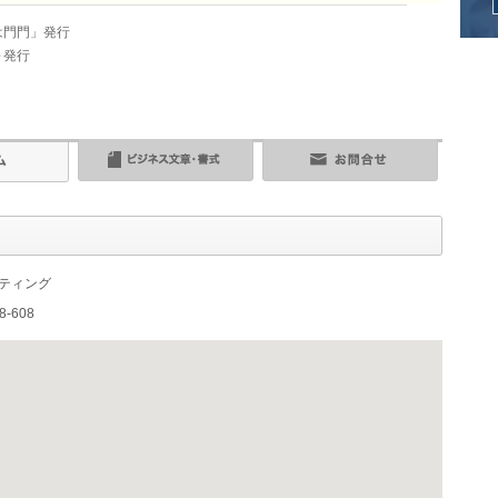
は門門」発行
Ｄ発行
ルティング
-608