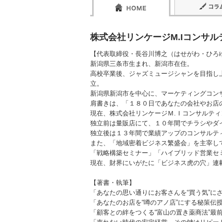
株式会社リンケージM.Iコンサル
【代表取締役・長谷川博之（はせがわ・ひろ
新潟県三条市生まれ、新潟市在住。
高校卒業後、ジャズミュージシャンを目指し
立。
新潟県新潟市を中心に、マーケティングコン
肩書きは、「１８０日であなたの会社やお店
現在、株式会社リンケージＭ.Ｉコンサルテ
独立前は量販店にて、１０年間でチラシやダ
独立後は１３年間で業績アップのコンサルテ
また、「地域密着ビジネス繁盛会」を主宰し
「戦略構築セミナー」「ハイブリッド営業セ
現在、財界にいがたに「ビジネス虎の穴」連
【著書・執筆】
「あなたの思い通りにお客さんを“買う気”に
「あなたのお店を“噂のアノ店”にする秘策伝
「顧客との絆をつくる“富山の置き薬商法”最