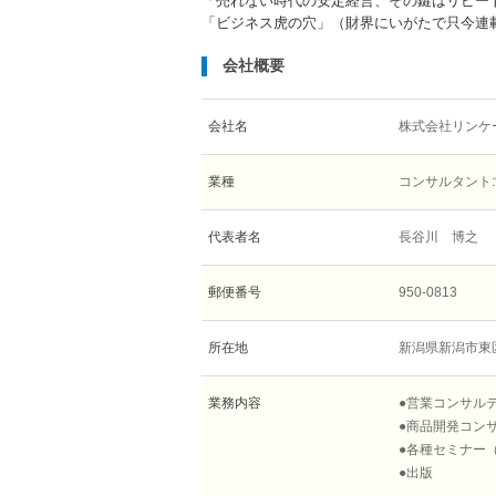
「売れない時代の安定経営、その鍵はリピー
「ビジネス虎の穴」（財界にいがたで只今連
会社概要
会社名
株式会社リンケー
業種
コンサルタント
代表者名
長谷川 博之
郵便番号
950-0813
所在地
新潟県新潟市東区大
業務内容
●営業コンサル
●商品開発コン
●各種セミナー
●出版