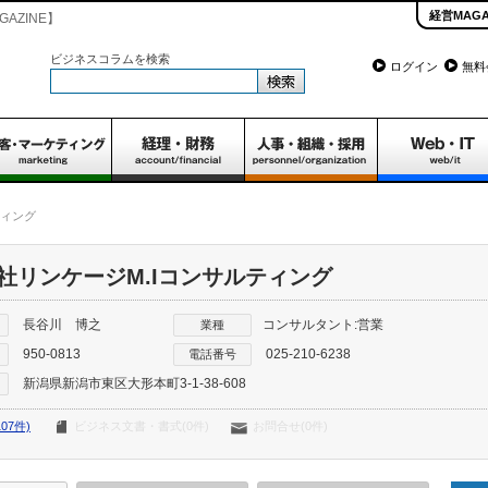
経営MAGA
AZINE】
ビジネスコラムを検索
ログイン
無料
ティング
社リンケージM.Iコンサルティング
長谷川 博之
コンサルタント:営業
業種
950-0813
025-210-6238
電話番号
新潟県新潟市東区大形本町3-1-38-608
07件)
ビジネス文書・書式(0件)
お問合せ(0件)