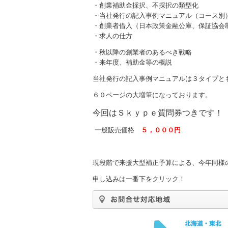
・創業補助金採択、不採択の類型化
・当社発行の記入事例マニュアル（コース別
・創業者借入（日本政策金融公庫、保証協会
・求人の仕方
・秋以降の創業者のあるべき戦略
・来年度、補助金等の概説
当社発行の記入事例マニュアルは３タイプと
６０ページの大増筆になっております。
今回はＳｋｙｐｅ質問券つきです！
一般販売価格
５，０００円
現段階で来援大型補正予算による、今年同様
申し込みは一番下をクリック！