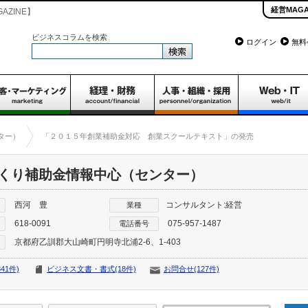
経営MAGA
ZINE】
ビジネスコラムを検索
ログイン
無料
ター）
「２０１５年創業補助金対応 創業スクールテキスト」の発売
くり補助金情報中心（センター）
西河 豊
コンサルタント:経営
業種
618-0091
075-957-1487
電話番号
京都府乙訓郡大山崎町円明寺北浦2-6、1-403
41件)
ビジネス文書・書式(18件)
お問合せ(127件)