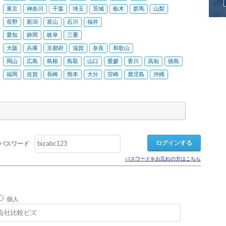
東京
神奈川
千葉
埼玉
茨城
栃木
群馬
山梨
長野
新潟
富山
石川
福井
愛知
静岡
岐阜
三重
大阪
兵庫
京都府
滋賀
奈良
和歌山
岡山
広島
島根
鳥取
山口
愛媛
香川
高知
徳島
福岡
佐賀
長崎
熊本
大分
宮崎
鹿児島
沖縄
パスワード
パスワードをお忘れの方はこちら
個人