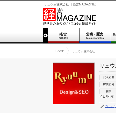
リュウム株式会社 【経営MAGAZINE】
HOME
リュウム株式会社
リュウ
代表者名
郵便番号
住所
イビル3階
コラム(3