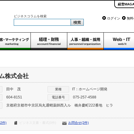
経営MAGA
ビジネスコラムを検索
ログイン
無料
ム株式会社
田中 茂
IT：ホームページ開発
業種
604-8151
075-257-4588
電話番号
京都府京都市中京区烏丸通蛸薬師西入ル 橋弁慶町222番地 ヒラ
2件)
ビジネス文書・書式(0件)
お問合せ(2件)