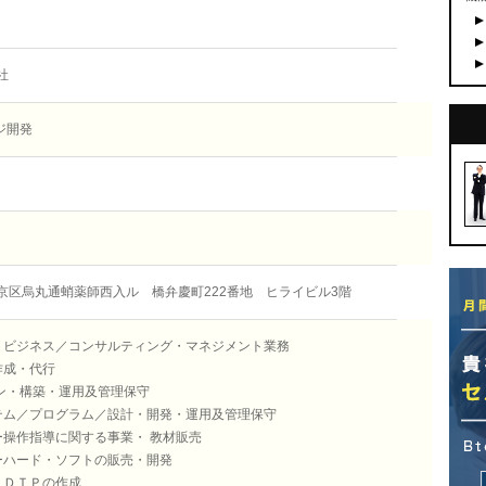
社
ジ開発
京区烏丸通蛸薬師西入ル 橋弁慶町222番地 ヒライビル3階
トビジネス／コンサルティング・マネジメント業務
作成・代行
イン・構築・運用及管理保守
テム／プログラム／設計・開発・運用及管理保守
ー操作指導に関する事業・ 教材販売
ーハード・ソフトの販売・開発
・ＤＴＰの作成