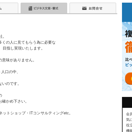
社。
多くの人に見てもらう為に必要な
、目指し実現いたします。
の意味がありません。
ト人口の中、
、
ないのです。
の
お確かめ下さい。
ットショップ・ITコンサルティングetc。
会
気
役
機