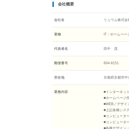
会社概要
会社名
リュウム株式会
業種
IT：ホームペー
代表者名
田中 茂
郵便番号
604-8151
所在地
京都府京都市中
業務内容
■インターネッ
■ホームページ
■WEB／デザ
■上記各種シス
■コンピュータ
■コンピュータ
■各種デザイン