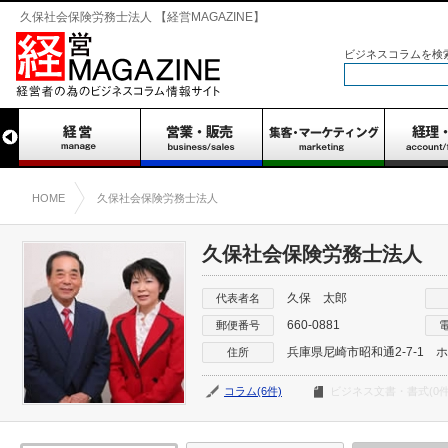
久保社会保険労務士法人 【経営MAGAZINE】
ビジネスコラムを検
HOME
久保社会保険労務士法人
久保社会保険労務士法人
久保 太郎
代表者名
660-0881
郵便番号
兵庫県尼崎市昭和通2-7-1
住所
コラム(6件)
ビジネス文書・書式(0件