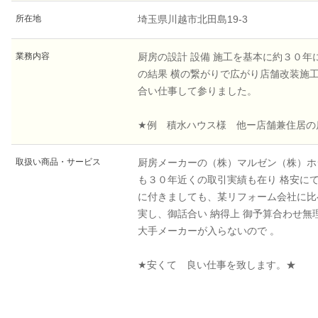
所在地
埼玉県川越市北田島19-3
業務内容
厨房の設計 設備 施工を基本に約３０
の結果 横の繋がりで広がり店舗改装施
合い仕事して参りました。
★例 積水ハウス様 他ー店舗兼住居の
取扱い商品・サービス
厨房メーカーの（株）マルゼン（株）ホ
も３０年近くの取引実績も在り 格安に
に付きましても、某リフォーム会社に比
実し、御話合い 納得上 御予算合わせ
大手メーカーが入らないので 。
★安くて 良い仕事を致します。★