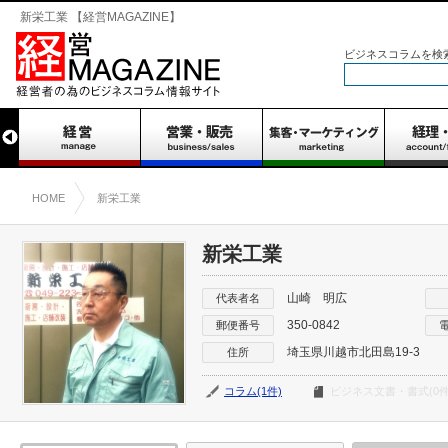
新栄工業 【経営MAGAZINE】
ビジネスコラムを検
HOME
新栄工業
新栄工業
山崎 明広
代表者名
350-0842
郵便番号
埼玉県川越市北田島19-3
住所
コラム(1件)
ビジネス文書・書式(0件