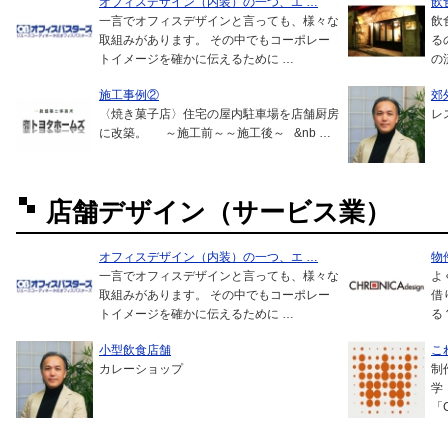
オフィスデザイン（内装）の一つ、エ …
飲
一言でオフィスデザインと言っても、様々な
飲
取組みがあります。 その中でもコーポレー
る
トイメージを確かに伝えるために …
の
施工事例②
郊
〈焼き菓子店〉住宅の屋内駐車場を店舗厨房
レ
に改築。 ～施工前～～施工後～ &nb …
店舗デザイン（サービス業）
オフィスデザイン（内装）の一つ、エ …
物
一言でオフィスデザインと言っても、様々な
よ
取組みがあります。 その中でもコーポレー
借
トイメージを確かに伝えるために …
る
小型飲食店舗
こ
カレーショップ
制
学
「C