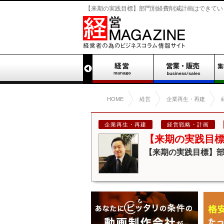
【来期の実践目標】部門別経費削減計画はできています
HOME
経営
企業再生・再建
企業再生・再建
経営戦略・計画
【来期の実践目
【来期の実践目標】