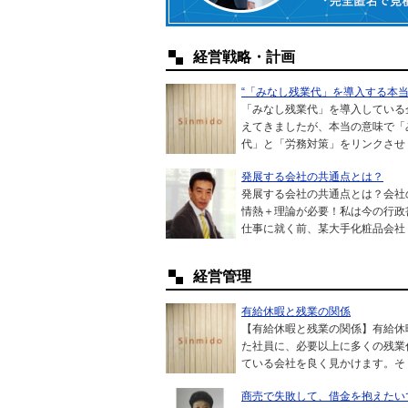
経営戦略・計画
“「みなし残業代」を導入する本当
「みなし残業代」を導入している
えてきましたが、本当の意味で「
代」と「労務対策」をリンクさせ
発展する会社の共通点とは？
発展する会社の共通点とは？会社
情熱＋理論が必要！私は今の行政
仕事に就く前、某大手化粧品会社
経営管理
有給休暇と残業の関係
【有給休暇と残業の関係】有給休
た社員に、必要以上に多くの残業
ている会社を良く見かけます。そ
商売で失敗して、借金を抱えたい