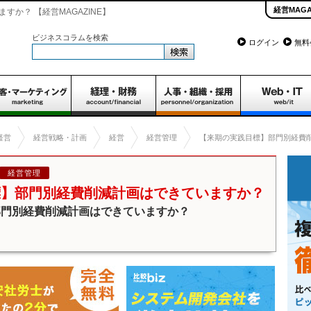
経営MAGA
か？ 【経営MAGAZINE】
ビジネスコラムを検索
ログイン
無料
経営
経営戦略・計画
経営
経営管理
【来期の実践目標】部門別経費
経営管理
標】部門別経費削減計画はできていますか？
部門別経費削減計画はできていますか？