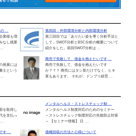
の …
第四回：外部環境分析と内部環境分析
企業様も増
第三回目では「ありたい姿を導く分析手法と
みなし残業
して」SWOT分析とBSC分析の概要について
 …
紹介をした。前回SWOT分析は …
商売で失敗して、借金を抱えたいです …
の発展には
商売で失敗して、借金を抱えたいです
書士という
か？？？ 商売にはタシ算だけでなく、ヒキ
 …
算もあります。 それが、ドンブリ経営 …
メンタルヘルス・ストレスチェック制 …
暇を取得し
メンタルヘルス制度対応のためのセミナー
代を支払っ
～ストレスチェック制度対応の失敗防止対策
 …
～ 【セミナー情報】 日 …
です …
債権回収の方法と心得について