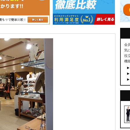
会
気
役
機