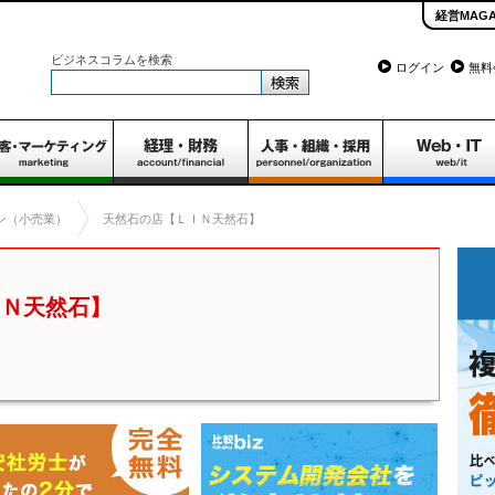
経営MAGA
ビジネスコラムを検索
ログイン
無料
ン（小売業）
天然石の店【ＬＩＮ天然石】
ＩＮ天然石】