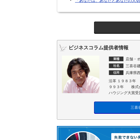
「あなたは、あなたとあなたの大切
ビジネスコラム提供者情報
店舗・
三喜谷
兵庫県西
沿革 １９８３年
９９３年 株式会
ハウジング大賞受
三喜