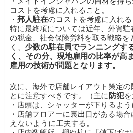
・メイドインジャパンの商材を持ち
コストを考慮に入れること。
邦人駐在
・
のコストを考慮に入れる
特に最終項については近年、外資駐
の税金、社会保険労料を取る戦略を
少数の駐在員でランニングす
く、
く、
その分、現地雇用の比率が高
雇用の技術が問題となります。
次に、海外で店舗レイアウト策定の
防犯
とに注意すべきです。（主に
を
・店頭は、シャッターが下りるよう
・店舗フロアーに裏出口がある場合
えないように工夫する。
・店内数箇所、棚や柱に「値下げは