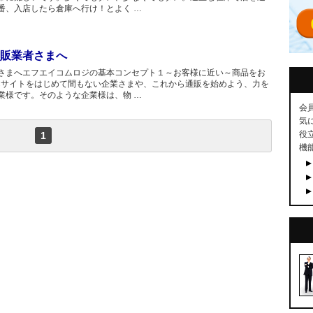
番、入店したら倉庫へ行け！とよく …
販業者さまへ
さまへエフエイコムロジの基本コンセプト１～お客様に近い～商品をお
Cサイトをはじめて間もない企業さまや、これから通販を始めよう、力を
業様です。そのような企業様は、物 …
会
気
役
1
機