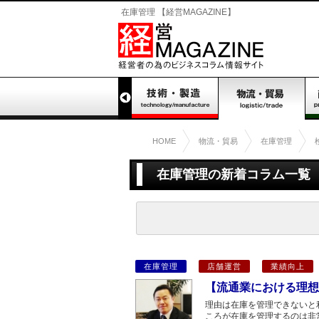
在庫管理 【経営MAGAZINE】
HOME
物流・貿易
在庫管理
在庫管理の新着コラム一覧 （
在庫管理
店舗運営
業績向上
【流通業における理想
理由は在庫を管理できないと
ころが在庫を管理するのは非