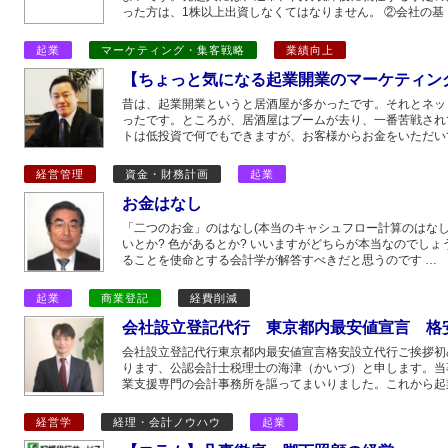
った方は、1株以上出資しなくてはなりません。 ②会社の基 
起業
マーケティング・集客戦略
業績向上
【ちょっと気になる起業開業のマーケティン
昔は、起業開業というと居酒屋が多かったです。それとネッ
ったです。ところが、居酒屋はブームが去り、一番苦戦され
トは低投資で何でもできますが、お客様からお金をいただい
経営管理
資金・財務計画
起業
お金はなし
「二つのお金」のはなし(本当のキャシュフロー計算のはな
いとか? 色があるとか? いいますがどちらが本当なのでしょ
ることを使命とする会計学が解答すべきだと思うのです …
起業
商業登記
経費削減
会社設立登記代行 東京都内最安値宣言 格
会社設立登記代行東京都内最安値宣言格安設立代行ご挨拶初
ります、公認会計士税理士の海津（かいづ）と申します。当事
業支援専門の会計事務所を謳ってまいりました。これから起
経営学
経理・会計ノウハウ
起業