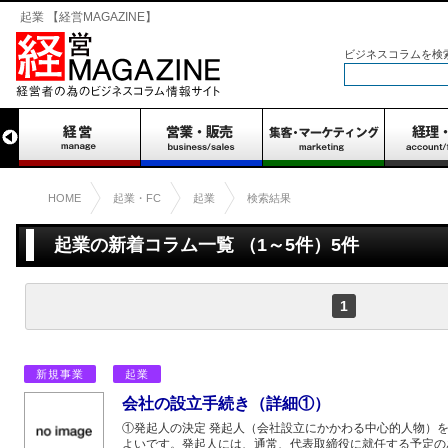
起業 【経営MAGAZINE】
ビジネスコラムを検
HOME
起業・FC
起業
検索結果
起業の新着コラム一覧 （1～5件）5件
1
新規事業
起業
会社の設立手続き（詳細①）
①発起人の決定 発起人（会社設立にかかわる中心的人物）
よいです。発起人には、通常、代表取締役に就任する予定の