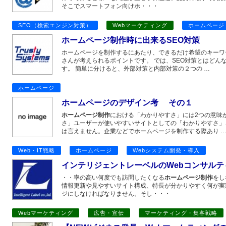
そこでスマートフォン向けホ・・・
SEO（検索エンジン対策）
Webマーケティング
ホームページ
ホームページ制作時に出来るSEO対策
ホームページを制作するにあたり、できるだけ希望のキーワ
さんが考えられるポイントです。 では、SEO対策とはどん
す。 簡単に分けると、外部対策と内部対策の２つの …
ホームページ
ホームページのデザイン考 その１
ホームページ制作
における「わかりやすさ」には2つの意味
さ」ユーザーが使いやすいサイトとしての「わかりやすさ」
は言えません。企業などでホームページを制作する際あり 
Web・IT戦略
ホームページ
Webシステム開発・導入
インテリジェントレーベルのWebコンサルテ
・・率の高い何度でも訪問したくなる
ホームページ制作
をし
情報更新や見やすいサイト構成、特長が分かりやすく何が実
ジにしなければなりません。そし・・・
Webマーケティング
広告・宣伝
マーケティング・集客戦略