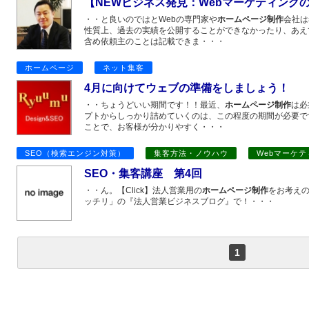
【NEWビジネス発見：Webマーケティングの
・・と良いのではとWebの専門家や
ホームページ制作
会社は
性質上、過去の実績を公開することができなかったり、あえ
含め依頼主のことは記載できま・・・
ホームページ
ネット集客
4月に向けてウェブの準備をしましょう！
・・ちょうどいい期間です！！最近、
ホームページ制作
は必
プトからしっかり詰めていくのは、この程度の期間が必要で
ことで、お客様が分かりやすく・・・
SEO（検索エンジン対策）
集客方法・ノウハウ
Webマーケ
SEO・集客講座 第4回
・・ん。【Click】法人営業用の
ホームページ制作
をお考えの
ッチリ」の『法人営業ビジネスブログ』で！・・・
1