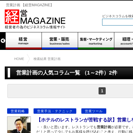
営業計画 【経営MAGAZINE】
ビジネスコラムを検
HOME
検索結果 営業計画
営業計画の人気コラム一覧 （1～2件）2件
1
営業戦略
営業手法・テクニック
営業ツール
【ホテルのレストランが苦戦する訳】営業し
・・良いと思います。レストランでも
営業計画
が必要です。
だ！と思って少しでもお客様を呼び込むこと考え、行動に移