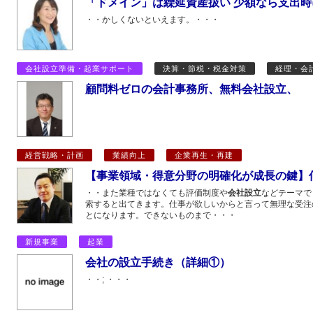
「ドメイン」は繰延資産扱い 少額なら支出時
・・かしくないといえます。・・・
会社設立準備・起業サポート
決算・節税・税金対策
経理・会
顧問料ゼロの会計事務所、無料会社設立、
経営戦略・計画
業績向上
企業再生・再建
【事業領域・得意分野の明確化が成長の鍵】
・・また業種ではなくても評価制度や
会社設立
などテーマで
索すると出てきます。仕事が欲しいからと言って無理な受注
とになります。できないものまで・・・
新規事業
起業
会社の設立手続き（詳細①）
・・; ・・・