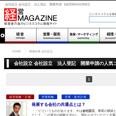
会社設立 会社設立 法人登記 開業申請 【経営MAGAZINE】
ビジネスコラムを検
HOME
検索結果 会社設立
会社設立 会社設立 法人登記 開業申請の人気コ
1
経営戦略・計画
営業戦略
営業・販売計画
発展する会社の共通点とは？
・・り”というものがあります。今は
会社設立
、事業の構築
として、この過去の経験を活かし、関わらせていただく企業