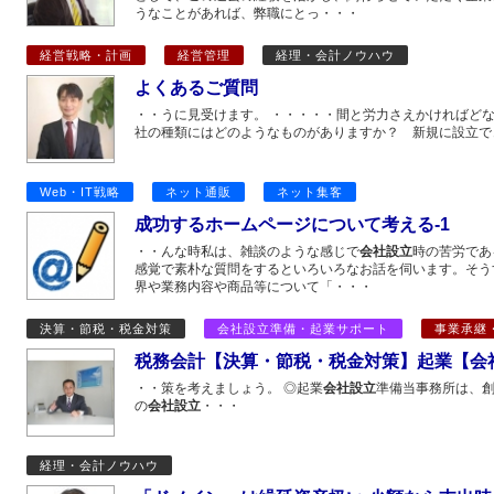
うなことがあれば、弊職にとっ・・・
経営戦略・計画
経営管理
経理・会計ノウハウ
よくあるご質問
・・うに見受けます。 ・・・・・間と労力さえかければど
社の種類にはどのようなものがありますか？ 新規に設立で
Web・IT戦略
ネット通販
ネット集客
成功するホームページについて考える-1
・・んな時私は、雑談のような感じで
会社設立
時の苦労であ
感覚で素朴な質問をするといろいろなお話を伺います。そう
界や業務内容や商品等について「・・・
決算・節税・税金対策
会社設立準備・起業サポート
事業承継・
税務会計【決算・節税・税金対策】起業【会
・・策を考えましょう。 ◎起業
会社設立
準備当事務所は、
の
会社設立
・・・
経理・会計ノウハウ