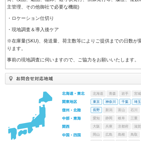
主管理、その他御社で必要な機能)
・ロケーション仕切り
・現地調査＆導入後ケア
※在庫量(SKU)、発送量、荷主数等によりご提供までの日数が
ります。
事前の現地調査に伺いますので、ご協力をお願いいたします。
北海道
青森
岩手
宮城
東京
神奈川
千葉
埼玉
長野
新潟
富山
石川
愛知
静岡
岐阜
三重
大阪
兵庫
京都府
滋賀
岡山
広島
島根
鳥取