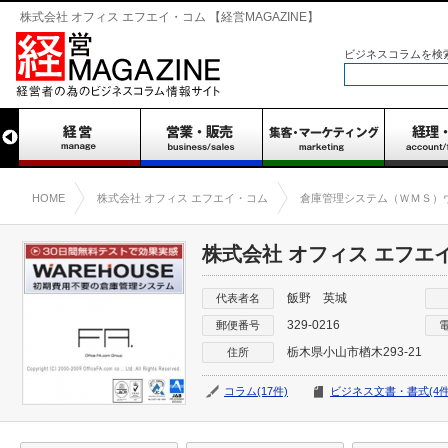
株式会社 オフィス エフエイ・コム 【経営MAGAZINE】
ビジネスコラムを検
HOME
株式会社 オフィス エフエイ・コム
倉庫管理システム（ＷＭＳ）
株式会社 オフィス エフエ
飯野 英城
代表者名
329-0216
郵便番号
栃木県小山市楢木293-21
住所
コラム(17件)
ビジネス文書・書式(4件