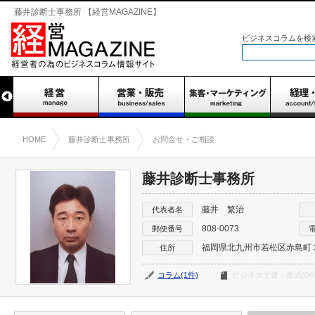
藤井診断士事務所 【経営MAGAZINE】
ビジネスコラムを検
HOME
藤井診断士事務所
お問合せ・ご相談
藤井診断士事務所
藤井 繁治
代表者名
808-0073
郵便番号
福岡県北九州市若松区赤島町
住所
コラム(1件)
ビジネス文書・書式(0件