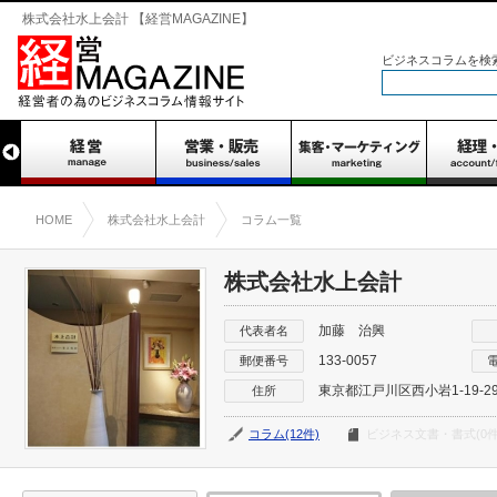
株式会社水上会計 【経営MAGAZINE】
ビジネスコラムを検
HOME
株式会社水上会計
コラム一覧
株式会社水上会計
加藤 治興
代表者名
133-0057
郵便番号
東京都江戸川区西小岩1-19-2
住所
コラム(12件)
ビジネス文書・書式(0件