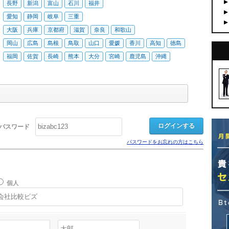
長野
新潟
富山
石川
福井
愛知
静岡
岐阜
三重
大阪
兵庫
京都府
滋賀
奈良
和歌山
岡山
広島
島根
鳥取
山口
愛媛
香川
高知
徳島
福岡
佐賀
長崎
熊本
大分
宮崎
鹿児島
沖縄
パスワード
パスワードをお忘れの方はこちら
個人