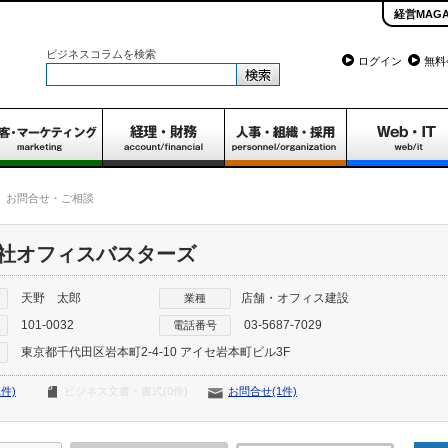
経営MAGA
ビジネスコラムを検索
ログイン
無料
お問合せ・ご相談
社オフィスバスターズ
天野 太郎
店舗・オフィス建設
業種
101-0032
03-5687-7029
電話番号
東京都千代田区岩本町2-4-10 アイセ岩本町ビル3F
件)
ビジネス文書・書式(0件)
お問合せ(1件)