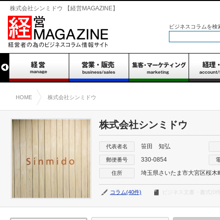
株式会社シンミドウ 【経営MAGAZINE】
ビジネスコラムを検
HOME
株式会社シンミドウ
株式会社シンミドウ
笹田 知弘
代表者名
330-0854
郵便番号
埼玉県さいたま市大宮区桜木町4-
住所
コラム(40件)
ビジネス文書・書式(0件