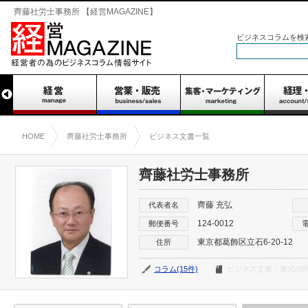
齊藤社労士事務所 【経営MAGAZINE】
ビジネスコラムを検
HOME
齊藤社労士事務所
ビジネス文書一覧
齊藤社労士事務所
齊藤 充弘
代表者名
124-0012
郵便番号
東京都葛飾区立石6-20-12
住所
コラム(15件)
ビジネス文書・書式(0件