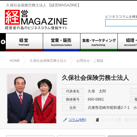
久保社会保険労務士法人 【経営MAGAZINE】
ビジネスコラムを検
HOME
久保社会保険労務士法人
お問合せ・ご相談
久保社会保険労務士法人
久保 太郎
代表者名
660-0881
郵便番号
兵庫県尼崎市昭和通2-7-1
住所
コラム(6件)
ビジネス文書・書式(0件