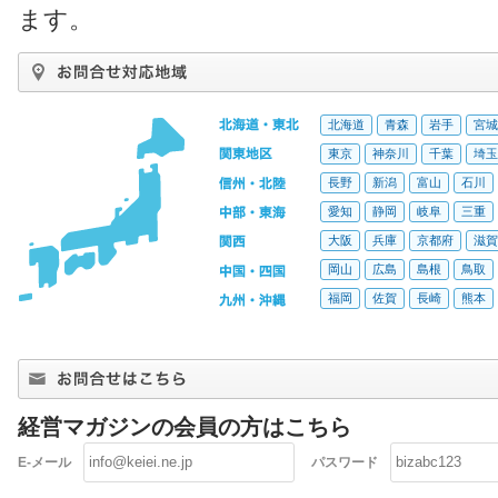
ます。
北海道
青森
岩手
宮城
東京
神奈川
千葉
埼玉
長野
新潟
富山
石川
愛知
静岡
岐阜
三重
大阪
兵庫
京都府
滋賀
岡山
広島
島根
鳥取
福岡
佐賀
長崎
熊本
経営マガジンの会員の方はこちら
E-メール
パスワード