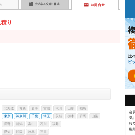
見積り
北海道
青森
岩手
宮城
秋田
山形
福島
会
東京
神奈川
千葉
埼玉
茨城
栃木
群馬
山梨
気
役
長野
新潟
富山
石川
福井
機
愛知
静岡
岐阜
三重