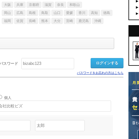
大阪
兵庫
京都府
滋賀
奈良
和歌山
岡山
広島
島根
鳥取
山口
愛媛
香川
高知
徳島
福岡
佐賀
長崎
熊本
大分
宮崎
鹿児島
沖縄
パスワード
パスワードをお忘れの方はこちら
個人