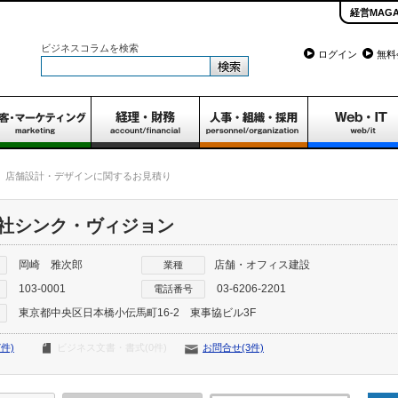
経営MAGA
ビジネスコラムを検索
ログイン
無料
店舗設計・デザインに関するお見積り
社シンク・ヴィジョン
岡崎 雅次郎
店舗・オフィス建設
業種
103-0001
03-6206-2201
電話番号
東京都中央区日本橋小伝馬町16-2 東事協ビル3F
件)
ビジネス文書・書式(0件)
お問合せ(3件)