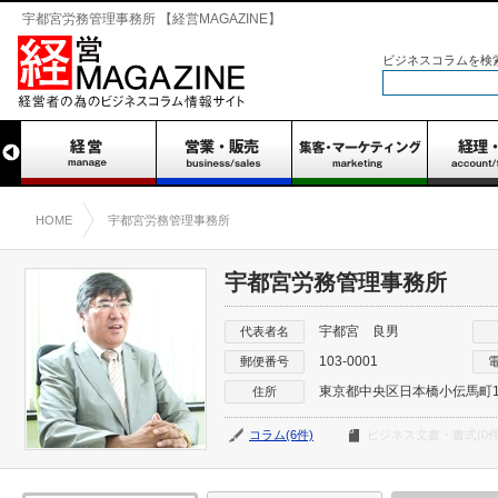
宇都宮労務管理事務所 【経営MAGAZINE】
ビジネスコラムを検
HOME
宇都宮労務管理事務所
宇都宮労務管理事務所
宇都宮 良男
代表者名
103-0001
郵便番号
東京都中央区日本橋小伝馬町16
住所
コラム(6件)
ビジネス文書・書式(0件