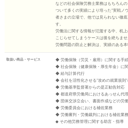
などの社会保険労務士業務はもちろんの
ついて多くの実績により培った”実戦ノウ
者さまの立場で、他では見られない徹底
す。
労働法に関する情報が氾濫する中、机上
こじらせてしまうケースは後を絶ちませ
労働問題の防止と解決は、実績のある本
取扱い商品・サービス
◆ 労働保険（労災・雇用）に関する手
◆ 社会保険（健康保険・厚生年金）に
◆ 給与計算代行
◆ 会社を活性化させる”攻めの就業規則
◆ 労働基準監督署からの是正勧告対応
◆ 都道府県労働局におけるあっせん代
◆ 団体交渉立会い、書面作成などの労
◆ 労働委員会における補佐業務
◆ 労働審判・労働裁判における補佐業
◆ その他労務管理に関する助言・指導