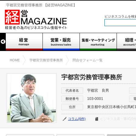
宇都宮労務管理事務所 【経営MAGAZINE】
ビジネスコラムを検
HOME
宇都宮労務管理事務所
問合せフォーム一覧
宇都宮労務管理事務所
宇都宮 良男
代表者名
103-0001
郵便番号
東京都中央区日本橋小伝馬町16
住所
コラム(6件)
ビジネス文書・書式(0件