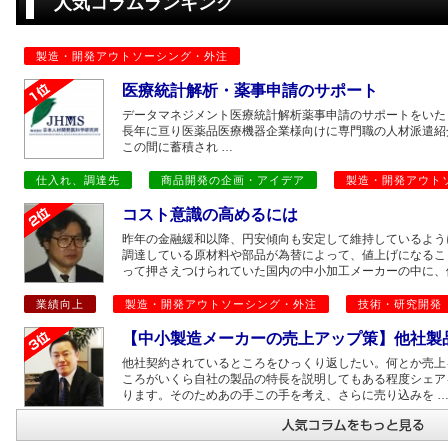
人気コラムランキング
製造・開発アウトソーシング・外注
医療統計解析・薬事申請のサポート
データマネジメント医療統計解析薬事申請のサポートをいたし
長年に亘り医薬品医療機器企業様向けに専門職の人材派遣紹
この間に蓄積され …
仕入れ、調達先
商品開発の企画・アイデア
製造・開発アウト
コスト意識の高めるには
昨年の金融緩和以降、円安傾向も安定して維持しているよう
調達している原材料や部品が為替によって、値上げになるこ
って押さえつけられていた国内の中小加工メーカーの中に、
業績向上
製造・開発アウトソーシング・外注
技術・研究開発
【中小製造メーカーの売上アップ策】他社製
他社契約されているところをひっくり返したい。何とか売上
ころがいくら自社の製品の特長を説明してもある程度シェア
ります。そのためあの手この手を考え、さらに売り込みを 