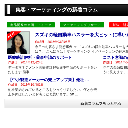
集客・マーケティングの新着コラム
商品開発の企画・アイデア
マーケティングリサーチ
製造・開
スズキの軽自動車ハスラーを大ヒットに導い
作成日：2015年03月05日
今日のお客さま発想事例 ⇒ 「スズキの軽自動車ハスラーを
は？」 こんにちは！マーケティング イノベーションの鈴木規
医療統計解析・薬事申請のサポート
コスト意識の
作成日：2014年12月24日
作成日：2014年0
データマネジメント医療統計解析薬事申請のサポートをい
昨年の金融緩和
たします 薬事 …
うに見えます。
【中小製造メーカーの売上アップ策】他社 …
作成日：2013年10月01日
他社契約されているところをひっくり返したい。何とか売
上を伸ばしたいとお考えだと思います。&# …