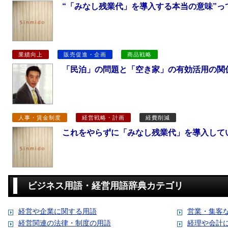
“「みなし残業代」を導入する本当の意味”っ
業績向上
販売促進・企画
商品戦略
「民泊」の問題と「空き家」の有効活用の関
人事・賃金制度
経営戦略・計画
経費削減
これをやらずに「みなし残業代」を導入して
ビジネス用語・経営用語辞典カテゴリ
経営や企業に関する用語
営業・集客
経営関連の法律・制度の用語
経理や会計