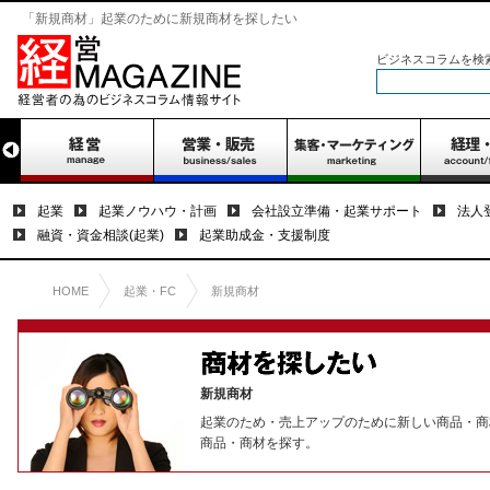
「新規商材」起業のために新規商材を探したい
ビジネスコラムを検
起業
起業ノウハウ・計画
会社設立準備・起業サポート
法人
融資・資金相談(起業)
起業助成金・支援制度
HOME
起業・FC
新規商材
新規商材
起業のため・売上アップのために新しい商品・商
商品・商材を探す。