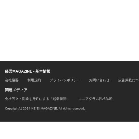
経営MAGAZINE - 基本情報
会社概要
利用規約
プライバシポリシー
お問い合わせ
広告掲載につ
関連メディア
会社設立・開業を身近にする「起業新聞」
エニアグラム性格診断
Copyright(c) 2014 KEIEI MAGAZINE. All rights reserved.