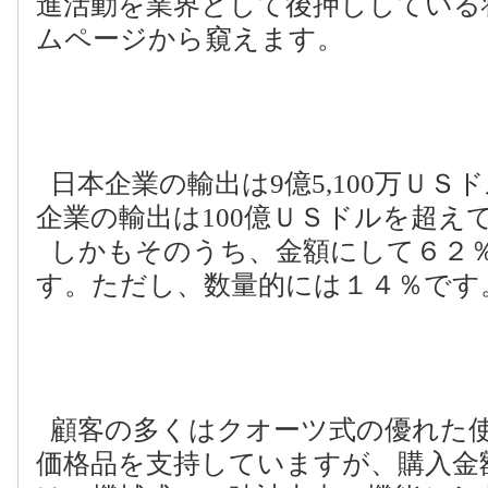
進活動を業界として後押ししている
ムページから窺えます。
日本企業の輸出は
9
億
5,100
万ＵＳド
企業の輸出は
100
億ＵＳドルを超え
しかもそのうち、金額にして６２
す。ただし、数量的には１４％です
顧客の多くはクオーツ式の優れた
価格品を支持していますが、購入金