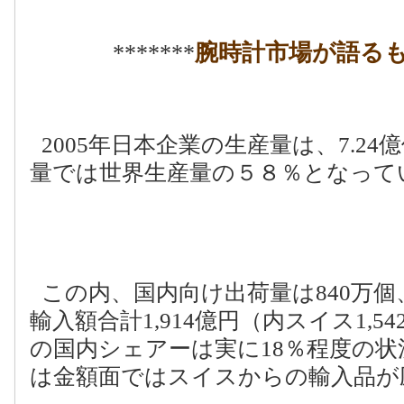
*******
腕時計市場が語る
2005
年日本企業の生産量は、
7.24
億
量では世界生産量の５８％となって
この内、国内向け出荷量は
840
万個
輸入額合計
1,914
億円（内スイス
1,54
の国内シェアーは実に
18
％程度の状
は金額面ではスイスからの輸入品が