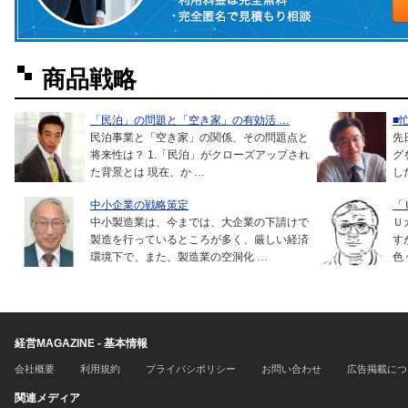
商品戦略
「民泊」の問題と「空き家」の有効活 …
■
民泊事業と「空き家」の関係、その問題点と
先
将来性は？ 1.「民泊」がクローズアップされ
グ
た背景とは 現在、か …
し
中小企業の戦略策定
「
中小製造業は、今までは、大企業の下請けで
Ｕ
製造を行っているところが多く、厳しい経済
す
環境下で、また、製造業の空洞化 …
色
経営MAGAZINE - 基本情報
会社概要
利用規約
プライバシポリシー
お問い合わせ
広告掲載につ
関連メディア