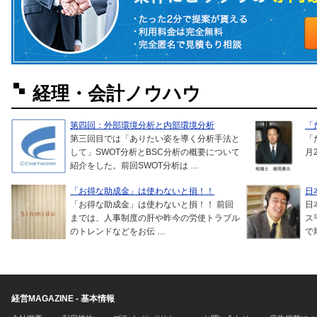
経理・会計ノウハウ
第四回：外部環境分析と内部環境分析
「
第三回目では「ありたい姿を導く分析手法と
「
して」SWOT分析とBSC分析の概要について
月
紹介をした。前回SWOT分析は …
「お得な助成金」は使わないと損！！
日
「お得な助成金」は使わないと損！！ 前回
日
までは、人事制度の肝や昨今の労使トラブル
ス
のトレンドなどをお伝 …
で
経営MAGAZINE - 基本情報