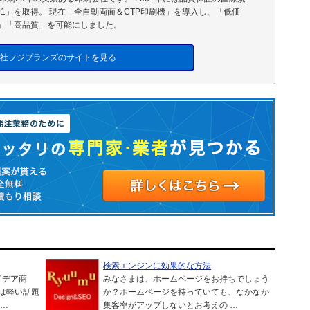
001」を取得。 現在「全自動両面＆CTP印刷機」を導入し、「低価
」「高品質」を可能にしました。
社フジプランズのサイトを見る
検索エンジンに効果的な方法
イデア商
みなさまは、ホームページをお持ちでしょう
は軽い話題
か？ホームページを持っていても、なかなか
 …
集客率がアップしないとお考えの …