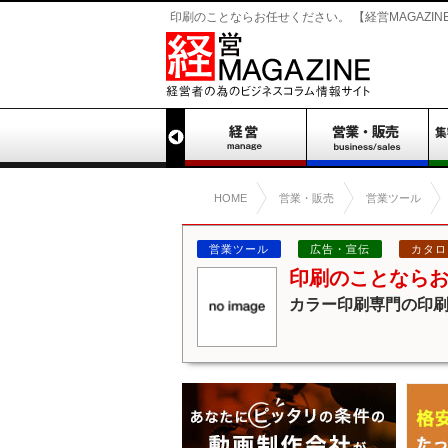
印刷のことならお任せください。 【経営MAGAZIN
HOME
営業・販売
営業ツール
営業ツール
広告・宣伝
カタロ
印刷のことなら
カラー印刷専門の印