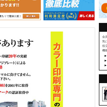
会
気
役
機