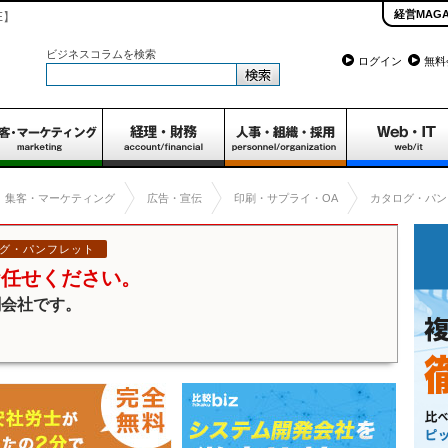
経営MAGA
E】
ビジネスコラムを検索
ログイン
無料
集客・マーケティング
広告・宣伝
印刷・サプライ・OA
カタログ・パン
グ・パンフレット
お任せください。
刷会社です。