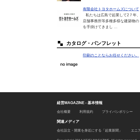
有限会社トヨタホームズについて
私たちは広島で起業して2７年、
店舗事務所等多種多様な建築物の
を手掛けてきまし …
カタログ・パンフレット
印刷のことならお任せください。
経営MAGAZINE - 基本情報
会社概要
利用規約
プライバシポリシー
関連メディア
会社設立・開業を身近にする「起業新聞」
エニ