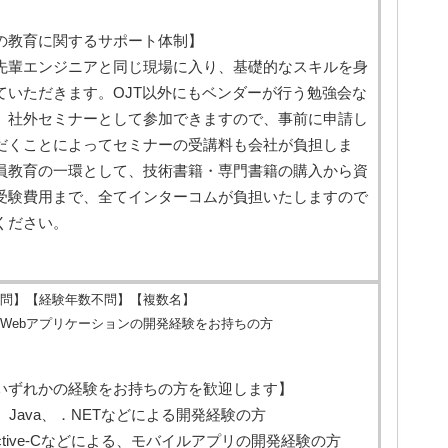
の教育に関するサポート体制】
先輩エンジニアと同じ現場に入り、基礎的なスキルを身
ていただきます。OJT以外にもベンダーが行う勉強会な
、社外セミナーとして参加できますので、事前に申請し
だくことによってセミナーの受講料も会社が負担しま
員教育の一環として、技術書籍・専門書籍の購入から資
受験費用まで、全てインターコムが負担いたしますので
ください。
問】【経験年数不問】【複数名】
Webアプリケーションの開発経験をお持ちの方
いずれかの経験をお持ちの方を歓迎します】
、Java、．NETなどによる開発経験の方
ective-Cなどによる、モバイルアプリの開発経験の方