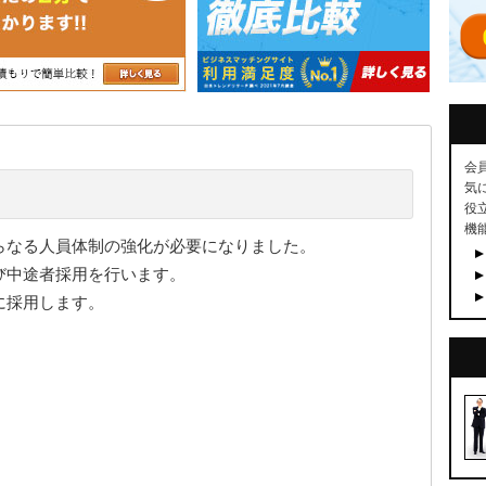
会
気
役
機
らなる人員体制の強化が必要になりました。
び中途者採用を行います。
に採用します。