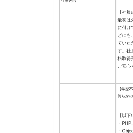
仕事内容
【社員
最初は
に付け
どにも
ていた
す。社
格取得
ご安心
【学歴不
何らかの
【以下
・PHP
・Obj