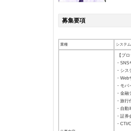
募集要項
業種
システム
【プロ
・SN
・システ
・We
・モバ
・金融
・旅行
・自動
・証券
・CTI