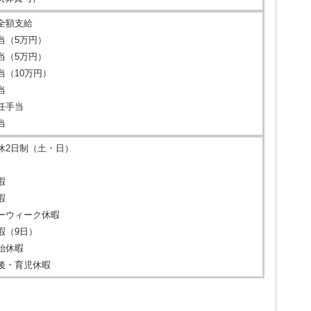
全額支給
当（5万円）
当（5万円）
当（10万円）
当
任手当
当
休2日制（土・日）
暇
暇
ーウィーク休暇
暇（9日）
始休暇
後・育児休暇