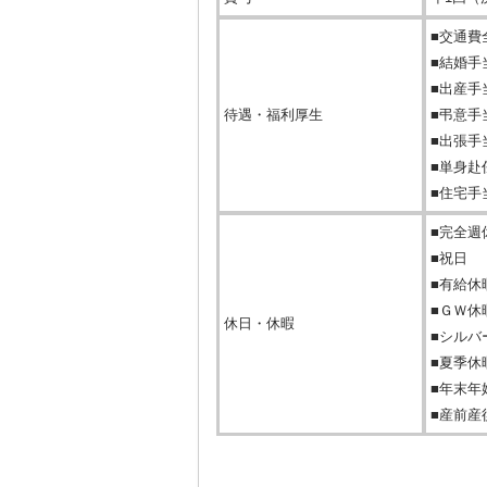
■交通費
■結婚手
■出産手
待遇・福利厚生
■弔意手
■出張手
■単身赴
■住宅手
■完全週
■祝日
■有給休
■ＧＷ休
休日・休暇
■シルバ
■夏季休
■年末年
■産前産