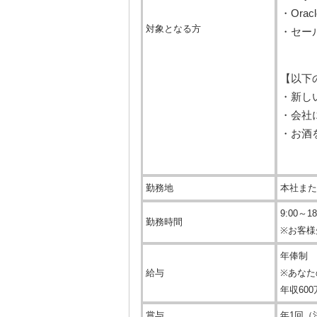
・Ora
対象となる方
・セー
【以下
・新し
・会社
・お酒
勤務地
本社また
9:00～
勤務時間
※お客様
年俸制 
給与
※あなた
年収60
賞与
年1回（