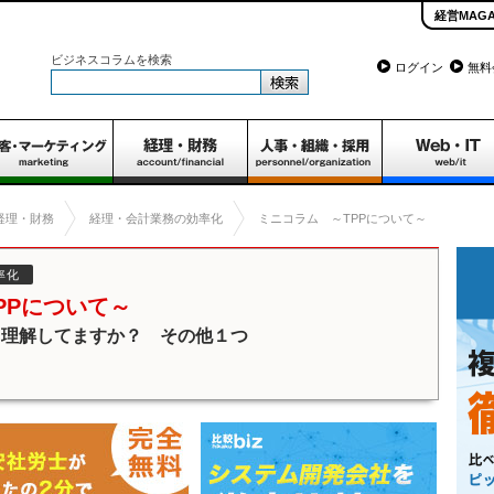
経営MAGA
】
ビジネスコラムを検索
ログイン
無料
経理・財務
経理・会計業務の効率化
ミニコラム ～TPPについて～
率化
PPについて～
と理解してますか？ その他１つ