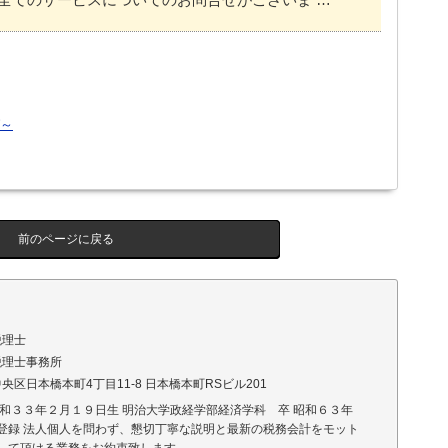
～
前のページに戻る
税理士
税理士事務所
央区日本橋本町4丁目11-8 日本橋本町RSビル201
昭和３３年２月１９日生 明治大学政経学部経済学科 卒 昭和６３年
登録 法人個人を問わず、懇切丁寧な説明と最新の税務会計をモット