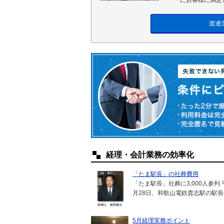
ーにお客様に満足
渡邊
経理・会計業務の効率化
「たま駅長」の社葬費用
「たま駅長」社葬に3,000人参列 
月28日、和歌山電鉄貴志駅の駅長
5月経理実務ポイント