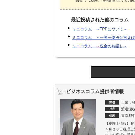
最近投稿された他のコラム
ミニコラム ～TPPについて～
ミニコラム ～一等三億円と言えば
ミニコラム ～税金のお話し～
ビジネスコラム提供者情報
士業：
渡邊潔
東京都中
【税理士情報】 
４月２０日税理士