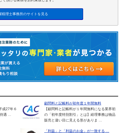
して頂ける業務をお約束致します。
潔税理士事務所のサイトを見る
顧問料と記帳料が初年度１年間無料
平成27年６
【顧問料と記帳料が１年間無料になる業界初
待遇 …
の「初年度特別割引」とは】経理事務は物品
販売と違い目に見える形がありま …
「利益」と「利益のお金」が一致する …