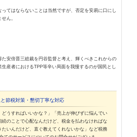
なってはならないことは当然ですが、否定を安易に口にし
ません。
。
得た安倍晋三総裁を円谷監督と考え、輝くべきこれからの
生産者におけるTPP等辛い局面を我慢するのが国民とし
上と節税対策・懇切丁寧な対応
、どうすればいいかな？」「売上が伸びずに悩んでい
相続のことで心配なんだけど、税金を払わなければな
きたいんだけど、直ぐ教えてくれないかな」など税務
全てのサービスについてのお問合せがございま …