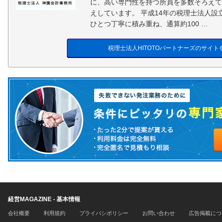
に、高い専門性を持つ所員を多数そろえて
えしています。 平成14年の税理士法人
ひとつ丁寧に積み重ね、通算約100 …
税理士法人HITOTOパートナーズのサイト
経営MAGAZINE - 基本情報
会社概要
利用規約
プライバシポリシー
お問い合わせ
広告掲載につ