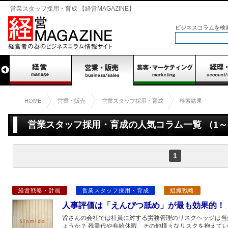
営業スタッフ採用・育成 【経営MAGAZINE】
ビジネスコラムを検
HOME
営業・販売
営業スタッフ採用・育成
検索結果
営業スタッフ採用・育成の人気コラム一覧 （1～
1
経営戦略・計画
営業スタッフ採用・育成
組織戦略
人事評価は「えんぴつ舐め」が最も効果的！
皆さんの会社では社員に対する労務管理のリスクヘッジは当
ょうか？ 残業代や有給休暇、その他様々なリスクを抱えて