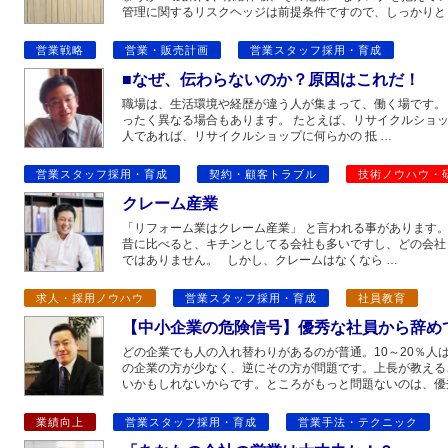
管理に関するリスクヘッジは前提条件ですので、しっかりと
営業戦略
営業・販売計画
営業スタッフ採用・育成
■なぜ、伝わらないのか？原因はこれだ！
職場は、生活環境や経歴が違う人が集まって、働く場です。 
ったく異なる場合もあります。 たとえば、リサイクルショ
人であれば、リサイクルショップに何らかの 抵 …
営業スタッフ採用・育成
契約・顧客トラブル
技術ノウハウ・
クレーム産業
「リフォーム業はクレーム産業」 と言われる事があります
昔に比べると、キチンとしてる会社も多いですし、どの会社
ではありません。 しかし、クレームはなくなら …
求人・採用ノウハウ
営業スタッフ採用・育成
社員教育
【中小企業の危険信号】優秀な社員から辞め
どの企業でも人の入れ替わりがあるのが普通。10～20％人
の企業の方が少なく、逆にその方が問題です。上長が教える
いかもしれないからです。ところがもっと問題ないのは、優
業績向上
営業スタッフ採用・育成
営業手法・テクニック