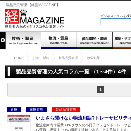
製品品質管理 【経営MAGAZINE】
ビジネスコラムを検
HOME
技術・製造
製品品質管理
検索結果
製品品質管理の人気コラム一覧 （1～4件）4件
1
倉庫
在庫管理
製品品質管理
いまさら聞けない物流用語?トレーサビリテ
物流倉庫内作業費30％ダウンの小冊子プレゼントトレーサ
ら流通、販売までその情報を追跡できることを意味します。