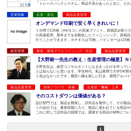
「トレースバックシステム」商品不良があったときに、どの
営業戦略
広告・宣伝
製品品質管理
オンデマンド印刷で安く早くきれいに！
１分間で135枚（A4/ヨコ）の高速プリント。原稿読み取りス
の高速処理。製本までを自動化したフィニッシング。原稿読
行うことができます。ホチキスは70枚、バインダーは125枚
経営管理
製造・開発アウトソーシング・外注
製品品質管理
【大野耐一先生の教え：生産管理の極意】ＮＰ
大野先生は、経営コンサルタントになるきっかけを作ってい
とは知らないと思います。学生時代、私は夜間で大学5年間
ト先はなかったです。職安へ職を探しに行き、昼間アルバイ
製品品質管理
技術ノウハウ・研修
生産財・機械・工具
そのコストダウンは価値がある？
設計部門では、製品を開発し、試作品を製作して、その製品
くの会社では、量産段階に入り、製品に使われている部品や
これに対して試作品の段階では、調達する部品や材料につい
1