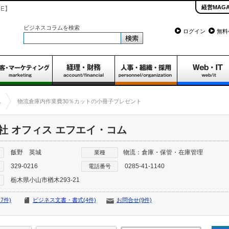
経営MAGA
NE】
ビジネスコラムを検索
ログイン
無料
ム
物流倉庫内作業費30％カットの小冊子プレゼント
社 オフィス エフエイ・コム
飯野 英城
物流：倉庫・保管・在庫管理
業種
329-0216
0285-41-1140
電話番号
栃木県小山市楢木293-21
7件)
ビジネス文書・書式(4件)
お問合せ(9件)