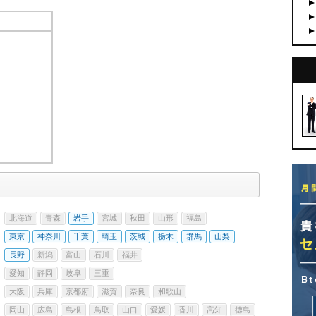
)
門)
ト
北海道
青森
岩手
宮城
秋田
山形
福島
東京
神奈川
千葉
埼玉
茨城
栃木
群馬
山梨
長野
新潟
富山
石川
福井
愛知
静岡
岐阜
三重
大阪
兵庫
京都府
滋賀
奈良
和歌山
岡山
広島
島根
鳥取
山口
愛媛
香川
高知
徳島