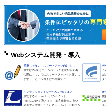
Webシステム開発・導入
簡単じゃない！スマートフォン向けホ …
デ
最近はPC向けホームページのお問い合わせ
こ
の際に「ついでにスマートフォンもお願いし
だ
ます。」というおまけの感覚でご …
タ
インテリジェントレーベルのWebコン …
オ
成功するホームページのポイント
業
Point1CRMを導入する！顧客維持率の高い
J
何度でも訪問したくなるホームページ制作を
ネ