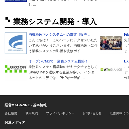
し …
業務システム開発・導入
消費税改正とシステムへの影響（販売 …
Fi
こんにちは！！このページにアクセスいただ
先
いてありがとうございます。消費税改正に伴
し
う業務システムの影響や改修ポイ …
ょ
オープンCMSで 業務システム構築！
E
業務系システム構築時のゼキテクチャとして
こ
Javaや.netを選択する企業が多い。 インター
デ
ネットの世界では、PHPが一般的 …
作
経営MAGAZINE - 基本情報
会社概要
利用規約
プライバシポリシー
お問い合わせ
広告掲載につ
関連メディア