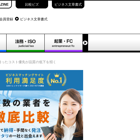
ZINE
比較ビズ
ビジネス文章書式
会員登録
ビジネス文章書式
違ったコスト優先が品質の低下を招く