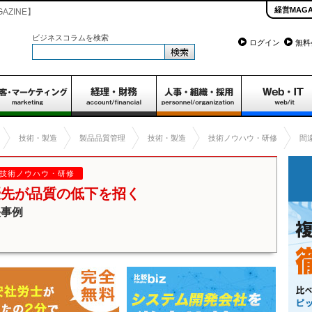
経営MAGA
ZINE】
ビジネスコラムを検索
ログイン
無料
技術・製造
製品品質管理
技術・製造
技術ノウハウ・研修
間
技術ノウハウ・研修
優先が品質の低下を招く
決事例