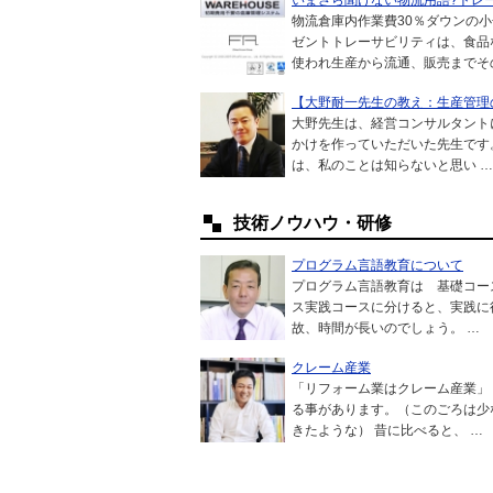
いまさら聞けない物流用語?トレー
物流倉庫内作業費30％ダウンの
ゼントトレーサビリティは、食品
使われ生産から流通、販売までそ
【大野耐一先生の教え：生産管理
大野先生は、経営コンサルタント
かけを作っていただいた先生です
は、私のことは知らないと思い …
技術ノウハウ・研修
プログラム言語教育について
プログラム言語教育は 基礎コー
ス実践コースに分けると、実践に
故、時間が長いのでしょう。 …
クレーム産業
「リフォーム業はクレーム産業」
る事があります。（このごろは少
きたような） 昔に比べると、 …