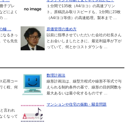
サ …
オンデマンド印刷で安く早くきれいに！
小冊子プレ
１分間で135枚（A4/ヨコ）の高速プリン
などによく
ト。原稿読み取りスピードも、1分間に23枚
の …
（A4/ヨコ等倍）の高速処理。製本まで …
の極 …
原価管理の進め方
になるきっ
以前に指導させていただいた会社の社長さん
。でも先生
とお会いしましたときに、最近利益率が下が
っていて、何とかコストダウンを …
数理計画法
ス応用コー
線形計画法は、線型方程式や線形不等式で与
行く程、何
えられる制約条件の基で、線形の目的関数を
最大あるいは最小化するものです …
マンションや住宅の振動・騒音問題
 と言われ
なくなって