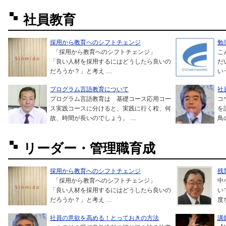
社員教育
採用から教育へのシフトチェンジ
勉
「採用から教育へのシフトチェンジ」
こ
「良い人材を採用するにはどうしたら良いの
だ
だろうか？」と考え …
い
プログラム言語教育について
社
プログラム言語教育は 基礎コース応用コー
コ
ス実践コースに分けると、実践に行く程、何
を
故、時間が長いのでしょう。 …
鳥
リーダー・管理職育成
採用から教育へのシフトチェンジ
残
「採用から教育へのシフトチェンジ」
中
「良い人材を採用するにはどうしたら良いの
い
だろうか？」と考え …
度
社員の意欲を高める！とっておきの方法
講