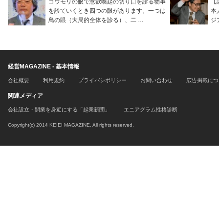
コウモリの眼で意欲喚起の切り口を診る物事
【
を診ていくとき四つの眼があります。一つは
本
鳥の眼（大局的全体を診る）、二 …
ジ
経営MAGAZINE - 基本情報
会社概要
利用規約
プライバシポリシー
お問い合わせ
広告掲載につ
関連メディア
会社設立・開業を身近にする「起業新聞」
エニアグラム性格診断
Copyright(c) 2014 KEIEI MAGAZINE. All rights reserved.